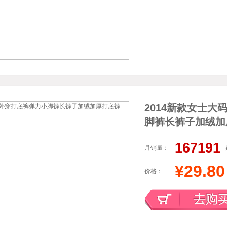
2014新款女士
脚裤长裤子加绒加
167191
月销量：
¥29.80
价格：