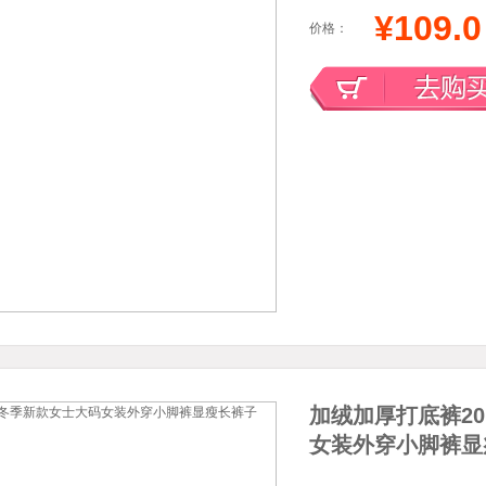
¥109.0
价格：
加绒加厚打底裤2
女装外穿小脚裤显