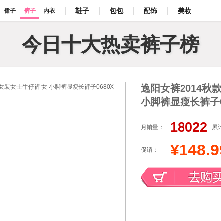
鞋子
包包
配饰
美妆
裙子
裤子
内衣
今日十大热卖裤子榜
逸阳女裤2014秋
小脚裤显瘦长裤子0
18022
月销量：
累
¥148.9
促销：