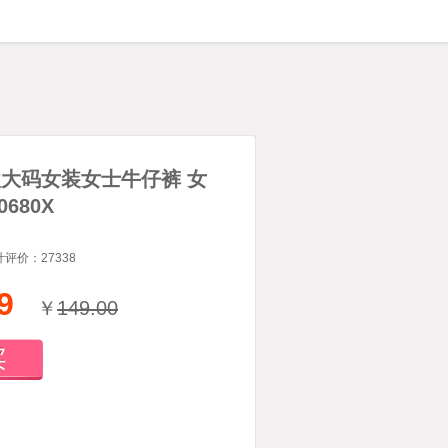
款大码女装女士牛仔裤 女
680X
计评价：
27338
9
￥
149.00