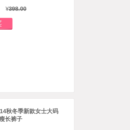
¥
398.00
014秋冬季新款女士大码
瘦长裤子