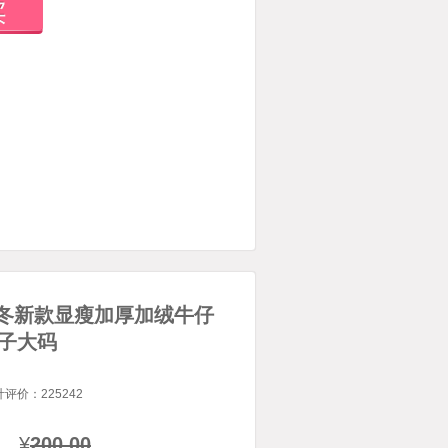
装秋冬新款显瘦加厚加绒牛仔
子大码
计评价：
225242
¥
200.00