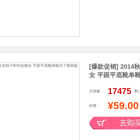
[爆款促销] 20
女 平跟平底靴单
17475
月销量：
累
¥59.00
价格：