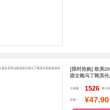
[限时抢购] 欧美
跟女靴马丁靴英伦
1526
月销量：
累计
¥47.90
价格：