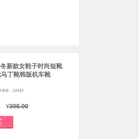
14秋冬新款女鞋子时尚短靴
靴马丁靴韩版机车靴
计评价：
22432
¥
308.00