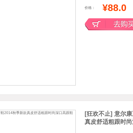
¥88.0
价格：
[狂欢不止] 意尔
真皮舒适粗跟时尚