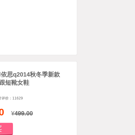
ll依思q2014秋冬季新款
跟短靴女鞋
计评价：
11629
0
¥
499.00