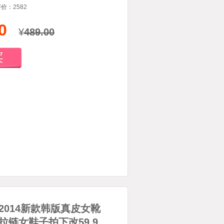
评价：
2582
0
¥
489.00
价2014新款韩版真皮女靴
链女鞋子拍下改59.9