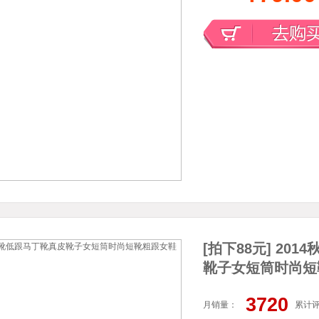
[拍下88元] 20
靴子女短筒时尚短
3720
月销量：
累计