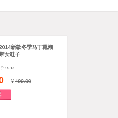
尼2014新款冬季马丁靴潮
带女鞋子
评价：
4913
0
￥
499.00