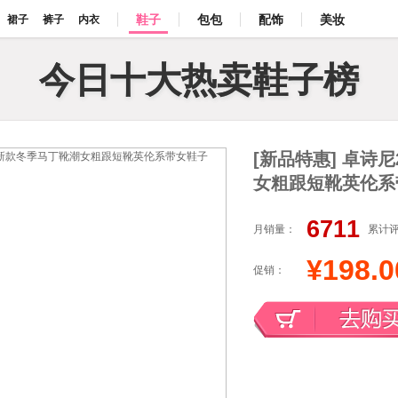
鞋子
包包
配饰
美妆
裙子
裤子
内衣
今日十大热卖鞋子榜
[新品特惠] 卓诗
女粗跟短靴英伦系
6711
月销量：
累计
¥198.0
促销：