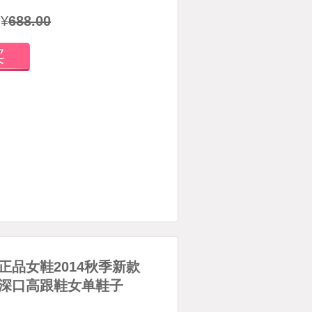
¥
688.00
康正品女鞋2014秋季新款
深口高跟鞋女单鞋子