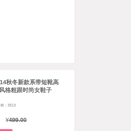
2014秋冬新款系带短靴高
风格粗跟时尚女鞋子
评价：
3513
¥
499.00