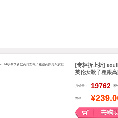
[专柜折上折] exu
英伦女靴子粗跟高
19762
月销量：
累
¥239.0
价格：