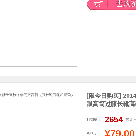
[限今日购买] 2
跟高筒过膝长靴高
2654
月销量：
累计
¥79.00
价格：