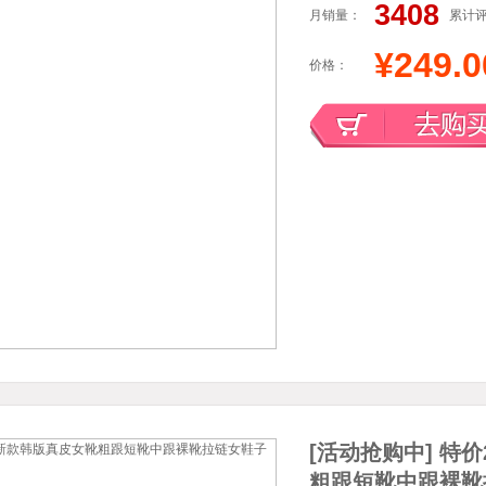
3408
月销量：
累计
¥249.0
价格：
[活动抢购中] 特
粗跟短靴中跟裸靴拉