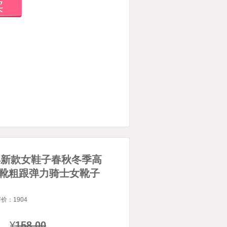
014新款女鞋子春秋冬季高
靴粗跟弹力骑士女靴子
评价：
1904
¥
158.00