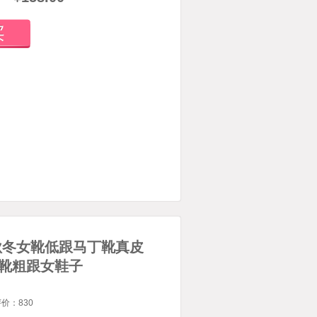
14秋冬女靴低跟马丁靴真皮
靴粗跟女鞋子
评价：
830