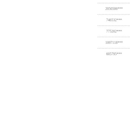
2050506***
746532***
775202***
1097118***
605795***
741529***
1835234***