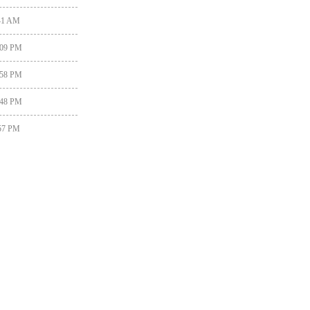
:41 AM
:09 PM
:58 PM
:48 PM
:57 PM
:08 PM
:14 AM