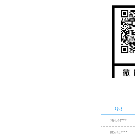
QQ
764544***
1857437***