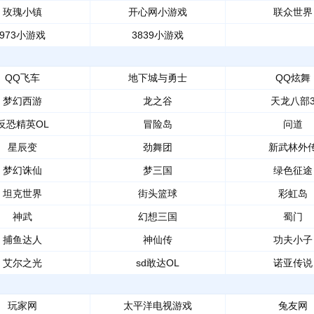
玫瑰小镇
开心网小游戏
联众世界
973小游戏
3839小游戏
QQ飞车
地下城与勇士
QQ炫舞
梦幻西游
龙之谷
天龙八部
反恐精英OL
冒险岛
问道
星辰变
劲舞团
新武林外
梦幻诛仙
梦三国
绿色征途
坦克世界
街头篮球
彩虹岛
神武
幻想三国
蜀门
捕鱼达人
神仙传
功夫小子
艾尔之光
sd敢达OL
诺亚传说
玩家网
太平洋电视游戏
兔友网