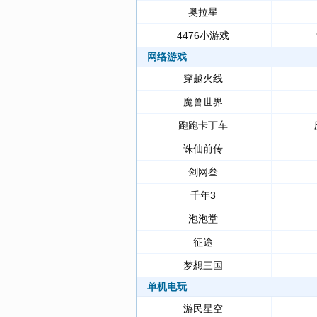
奥拉星
4476小游戏
网络游戏
穿越火线
魔兽世界
跑跑卡丁车
诛仙前传
剑网叁
千年3
泡泡堂
征途
梦想三国
单机电玩
游民星空