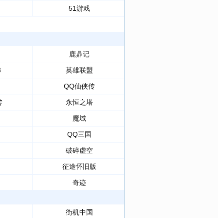
51游戏
鹿鼎记
3
英雄联盟
QQ仙侠传
传
永恒之塔
魔域
QQ三国
破碎虚空
征途怀旧版
奇迹
街机中国