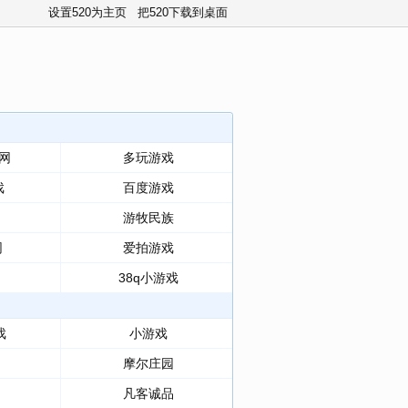
设置520为主页
把520下载到桌面
网
多玩游戏
戏
百度游戏
游牧民族
网
爱拍游戏
38q小游戏
戏
小游戏
摩尔庄园
凡客诚品