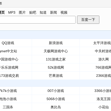
票
网页
MP3
图片
贴吧
知道
新闻
视频
QQ游戏
新浪游戏
太平洋游戏
gmet中文站
天极网游戏中心
中关村游
中国游戏中心
131游戏之家
游久网
齐乐乐游戏网
52k游戏网
766游戏
173游戏交易
芒果游戏
2366游戏
7k7k小游戏
007小游戏
3366小游
泡泡小游戏
5068小游戏
洛克王国
三国杀
奥比岛
小花仙