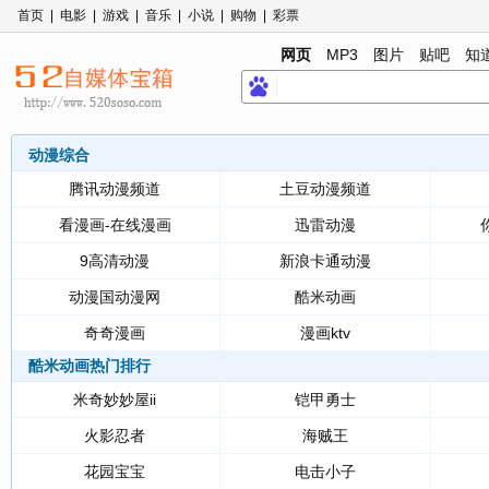
首页
|
电影
|
游戏
|
音乐
|
小说
|
购物
|
彩票
网页
MP3
图片
贴吧
知
动漫综合
腾讯动漫频道
土豆动漫频道
看漫画-在线漫画
迅雷动漫
9高清动漫
新浪卡通动漫
动漫国动漫网
酷米动画
奇奇漫画
漫画ktv
酷米动画热门排行
米奇妙妙屋ii
铠甲勇士
火影忍者
海贼王
花园宝宝
电击小子