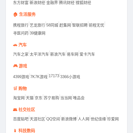
|
|
|
|
东方财富
新浪财经
金融界
腾讯财经
搜狐财经
🏠 生活服务
|
|
|
|
|
|
携程旅行
艺龙旅行
58同城
赶集网
智联招聘
前程无忧
|
寻医问药
39健康网
🚗 汽车
|
|
|
|
汽车之家
太平洋汽车
新浪汽车
易车网
爱卡汽车
🎮 游戏
|
|
|
17173
4399游戏
7K7K游戏
3366小游戏
🛒 购物
|
|
|
|
|
淘宝网
天猫
京东
苏宁易购
当当网
唯品会
👥 社交社区
|
|
|
|
|
|
百度贴吧
天涯社区
QQ空间
新浪微博
人人网
世纪佳缘
珍爱网
📱 科技数码